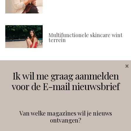
Multifunctionele skincare wint
terrein
×
Volg ons
Ik wil me graag aanmelden
voor de E-mail nieuwsbrief
Instagram
Facebook
Van welke magazines wil je nieuws
ontvangen?
@
debeautyprofessional