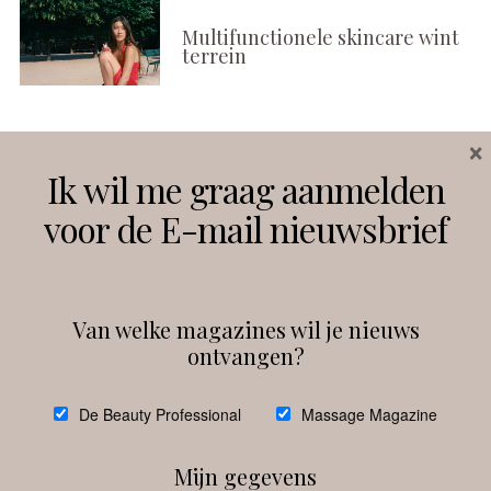
Multifunctionele skincare wint
terrein
×
Volg ons
Ik wil me graag aanmelden
voor de E-mail nieuwsbrief
Instagram
Facebook
Van welke magazines wil je nieuws
ontvangen?
@
debeautyprofessional
De Beauty Professional
Massage Magazine
Mijn gegevens