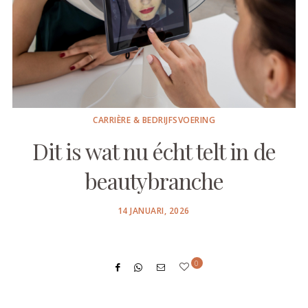
CARRIÈRE & BEDRIJFSVOERING
Dit is wat nu écht telt in de
beautybranche
POSTED
14 JANUARI, 2026
ON
0