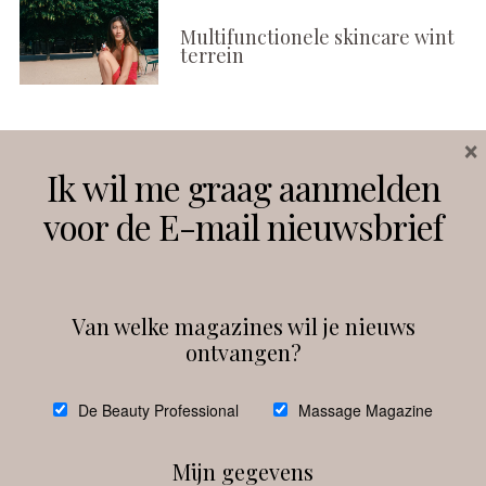
Multifunctionele skincare wint
terrein
×
Volg ons
Ik wil me graag aanmelden
voor de E-mail nieuwsbrief
Instagram
Facebook
Van welke magazines wil je nieuws
ontvangen?
@
debeautyprofessional
De Beauty Professional
Massage Magazine
Mijn gegevens