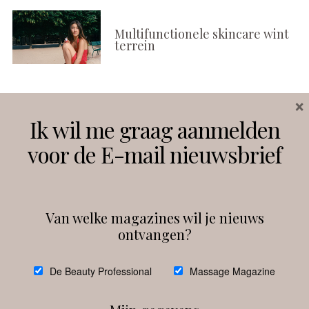
Multifunctionele skincare wint
terrein
×
Volg ons
Ik wil me graag aanmelden
voor de E-mail nieuwsbrief
Instagram
Facebook
Van welke magazines wil je nieuws
ontvangen?
@
debeautyprofessional
De Beauty Professional
Massage Magazine