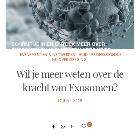
EVENEMENTEN & NETWERKEN
HUID
PROFESSIONELE
HUIDVERZORGING
Wil je meer weten over de
kracht van Exosomen?
POSTED
17 JUNI, 2025
ON
0