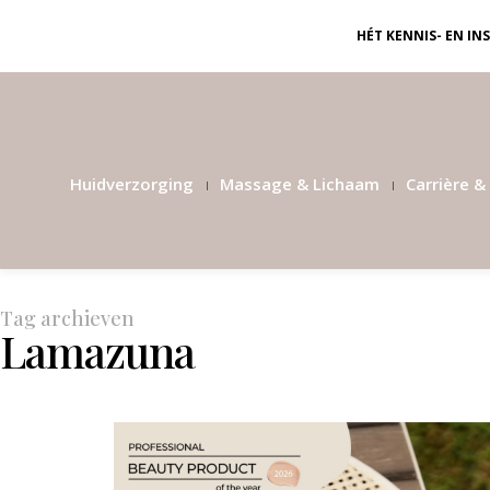
HÉT KENNIS- EN I
Huidverzorging
Massage & Lichaam
Carrière & 
Tag archieven
Lamazuna