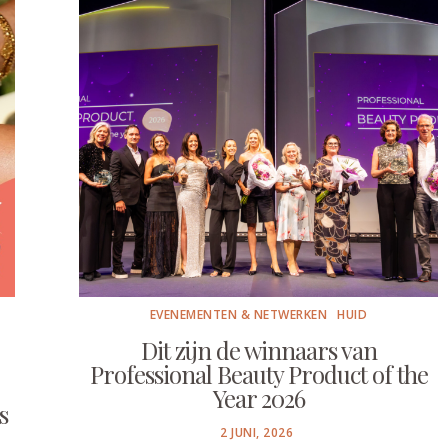
EVENEMENTEN & NETWERKEN
HUID
Dit zijn de winnaars van
Professional Beauty Product of the
Year 2026
s
POSTED
2 JUNI, 2026
ON