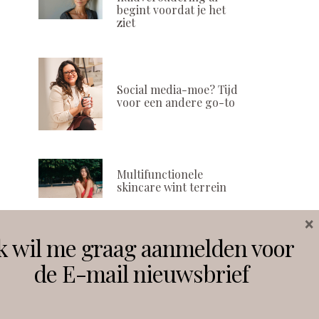
begint voordat je het
ziet
Social media-moe? Tijd
voor een andere go-to
Multifunctionele
skincare wint terrein
×
k wil me graag aanmelden voor
Volg ons
de E-mail nieuwsbrief
Instagram
Facebook