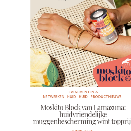
EVENEMENTEN &
NETWERKEN
HUID
HUID
PRODUCTNIEUWS
Moskito Block van Lamazuna:
huidvriendelijke
muggenbescherming wint topprij
POSTED