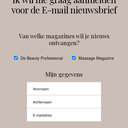
voor de E-mail nieuwsbrief
Instagram
Facebook
Van welke magazines wil je nieuws
ontvangen?
@
debeautyprofessional
De Beauty Professional
Massage Magazine
Mijn gegevens
Laat meer posts zien
Beauty-Pro.nl