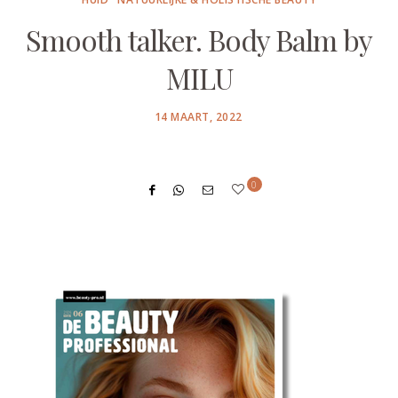
Smooth talker. Body Balm by
MILU
POSTED
14 MAART, 2022
ON
0