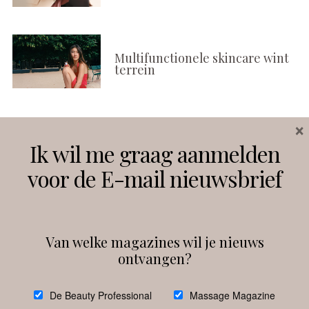
Multifunctionele skincare wint
terrein
×
Volg ons
Ik wil me graag aanmelden
voor de E-mail nieuwsbrief
Instagram
Facebook
Van welke magazines wil je nieuws
ontvangen?
@
debeautyprofessional
De Beauty Professional
Massage Magazine