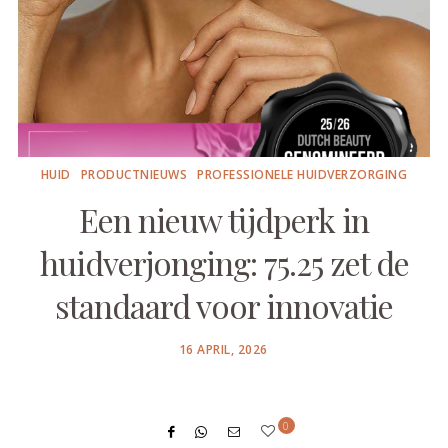
HUID
PRODUCTNIEUWS
PROFESSIONELE HUIDVERZORGING
Een nieuw tijdperk in
huidverjonging: 75.25 zet de
standaard voor innovatie
POSTED
16 APRIL, 2026
ON
0