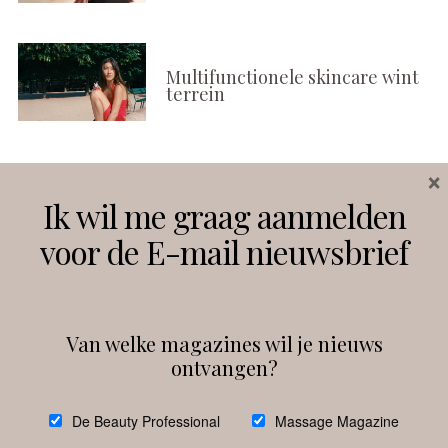
Multifunctionele skincare wint
terrein
×
Volg ons
Ik wil me graag aanmelden
voor de E-mail nieuwsbrief
Instagram
Facebook
Van welke magazines wil je nieuws
ontvangen?
@
debeautyprofessional
De Beauty Professional
Massage Magazine