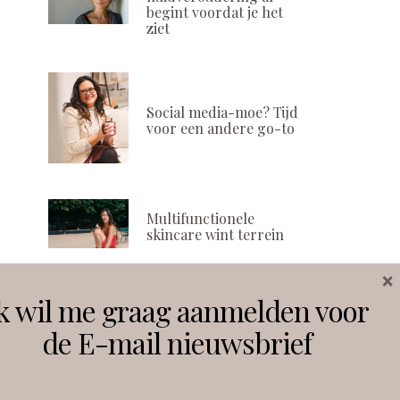
begint voordat je het
ziet
Social media-moe? Tijd
voor een andere go-to
Multifunctionele
skincare wint terrein
×
k wil me graag aanmelden voor
Volg ons
de E-mail nieuwsbrief
Instagram
Facebook