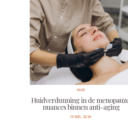
HUID
Huidverdunning in de menopauze
nuances binnen anti-aging
POSTED
13 MEI, 2026
ON