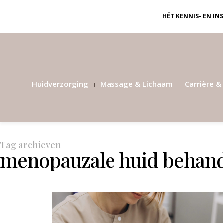
HÉT KENNIS- EN I
Huidverzorging
Massage & Lichaam
Carrière & 
Tag archieven
menopauzale huid behan