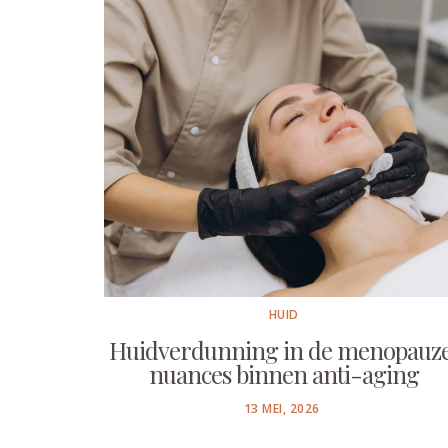
HUID
Huidverdunning in de menopauze
nuances binnen anti-aging
POSTED
13 MEI, 2026
ON