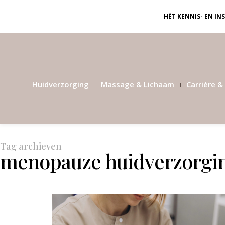
HÉT KENNIS- EN I
Huidverzorging
Massage & Lichaam
Carrière & 
Tag archieven
menopauze huidverzorgi