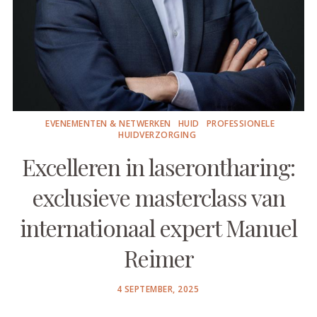
EVENEMENTEN & NETWERKEN
HUID
PROFESSIONELE
HUIDVERZORGING
Excelleren in laserontharing:
exclusieve masterclass van
internationaal expert Manuel
Reimer
POSTED
4 SEPTEMBER, 2025
ON