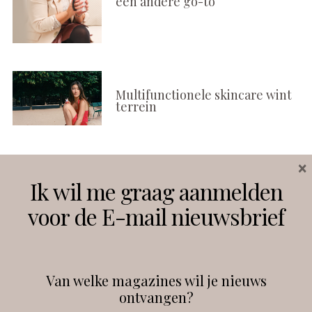
een andere go-to
Multifunctionele skincare wint
terrein
×
Volg ons
Ik wil me graag aanmelden
voor de E-mail nieuwsbrief
Instagram
Facebook
Van welke magazines wil je nieuws
ontvangen?
@
debeautyprofessional