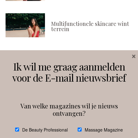
Multifunctionele skincare wint
terrein
×
Volg ons
Ik wil me graag aanmelden
voor de E-mail nieuwsbrief
Instagram
Facebook
Van welke magazines wil je nieuws
ontvangen?
@
debeautyprofessional
De Beauty Professional
Massage Magazine