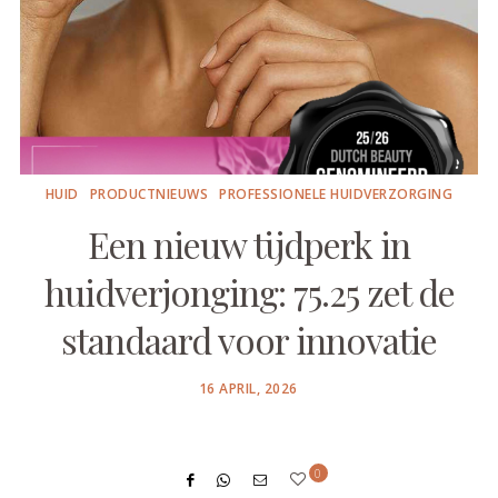
HUID
PRODUCTNIEUWS
PROFESSIONELE HUIDVERZORGING
Een nieuw tijdperk in
huidverjonging: 75.25 zet de
standaard voor innovatie
POSTED
16 APRIL, 2026
ON
0