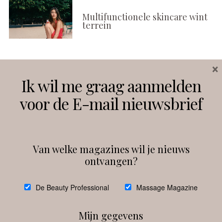
Multifunctionele skincare wint
terrein
×
Volg ons
Ik wil me graag aanmelden
voor de E-mail nieuwsbrief
Instagram
Facebook
Van welke magazines wil je nieuws
ontvangen?
@
debeautyprofessional
De Beauty Professional
Massage Magazine
Mijn gegevens