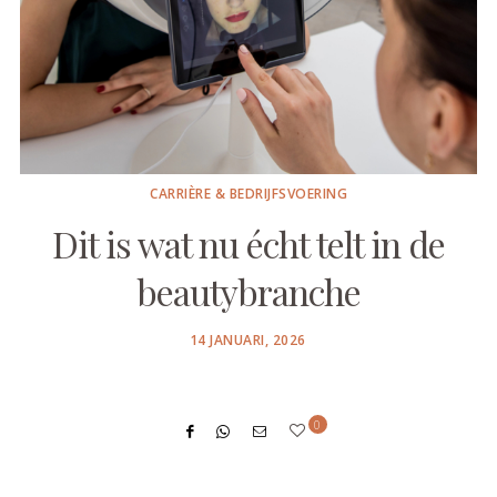
CARRIÈRE & BEDRIJFSVOERING
Dit is wat nu écht telt in de
beautybranche
POSTED
14 JANUARI, 2026
ON
0