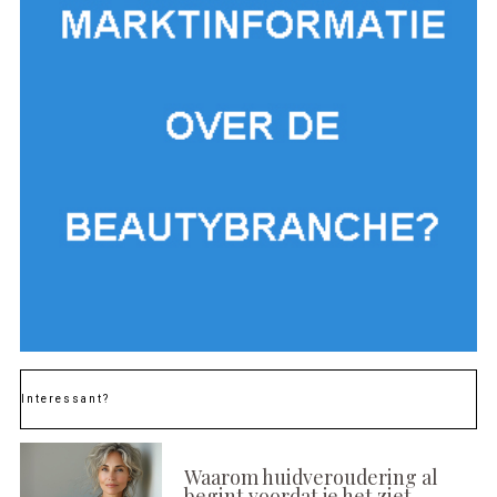
Interessant?
Waarom huidveroudering al
begint voordat je het ziet