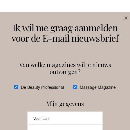
×
Volg ons
Ik wil me graag aanmelden
voor de E-mail nieuwsbrief
Instagram
Facebook
Van welke magazines wil je nieuws
ontvangen?
@
debeautyprofessional
De Beauty Professional
Massage Magazine
Mijn gegevens
Laat meer posts zien