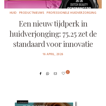
HUID
PRODUCTNIEUWS
PROFESSIONELE HUIDVERZORGING
Een nieuw tijdperk in
huidverjonging: 75.25 zet de
standaard voor innovatie
POSTED
16 APRIL, 2026
ON
0