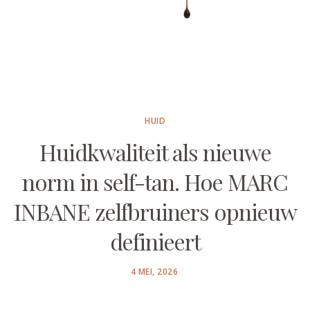
HUID
Huidkwaliteit als nieuwe
norm in self-tan. Hoe MARC
INBANE zelfbruiners opnieuw
definieert
POSTED
4 MEI, 2026
ON