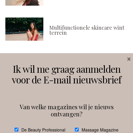
Multifunctionele skincare wint
terrein
×
Volg ons
Ik wil me graag aanmelden
voor de E-mail nieuwsbrief
Instagram
Facebook
Van welke magazines wil je nieuws
ontvangen?
@
debeautyprofessional
De Beauty Professional
Massage Magazine