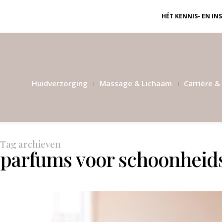
HÉT KENNIS- EN I
Huidverzorging
Massage & Lichaam
Carrière & 
Tag archieven
parfums voor schoonheid