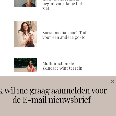
begint voordat je het
ziet
Social media-moe? Tijd
voor een andere go-to
Multifunctionele
skincare wint terrein
×
k wil me graag aanmelden voor
Volg ons
de E-mail nieuwsbrief
Instagram
Facebook