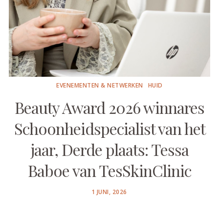
EVENEMENTEN & NETWERKEN
HUID
Beauty Award 2026 winnares
Schoonheidspecialist van het
jaar, Derde plaats: Tessa
Baboe van TesSkinClinic
POSTED
1 JUNI, 2026
ON