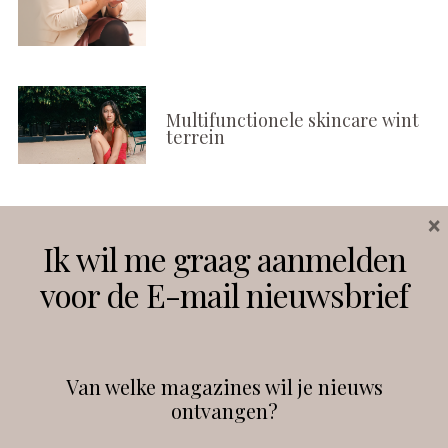
Multifunctionele skincare wint
terrein
×
Volg ons
Ik wil me graag aanmelden
voor de E-mail nieuwsbrief
Instagram
Facebook
Van welke magazines wil je nieuws
ontvangen?
@
debeautyprofessional