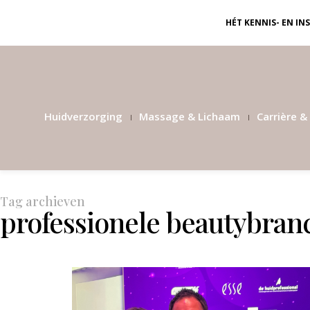
HÉT KENNIS- EN I
Huidverzorging
Massage & Lichaam
Carrière & 
Tag archieven
professionele beautybran