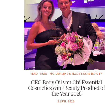
HUID
HUID
NATUURLIJKE & HOLISTISCHE BEAUTY
CEC Body Oil van Chi Essential
Cosmetics wint Beauty Product of
the Year 2026
POSTED
2 JUNI, 2026
ON