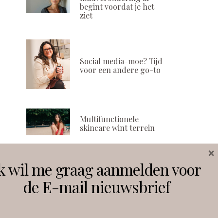
begint voordat je het
ziet
Social media-moe? Tijd
voor een andere go-to
Multifunctionele
skincare wint terrein
×
k wil me graag aanmelden voor
Volg ons
de E-mail nieuwsbrief
Instagram
Facebook