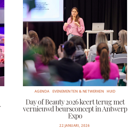
AGENDA
EVENEMENTEN & NETWERKEN
HUID
Day of Beauty 2026 keert terug met
vernieuwd beursconcept in Antwerp
Expo
POSTED
22 JANUARI, 2026
ON