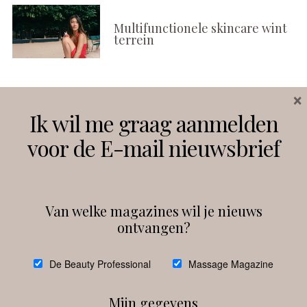
Multifunctionele skincare wint
terrein
×
Volg ons
Ik wil me graag aanmelden
voor de E-mail nieuwsbrief
Instagram
Facebook
Van welke magazines wil je nieuws
ontvangen?
@
debeautyprofessional
De Beauty Professional
Massage Magazine
Mijn gegevens