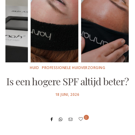
HUID
PROFESSIONELE HUIDVERZORGING
Is een hogere SPF altijd beter?
POSTED
18 JUNI, 2026
ON
0