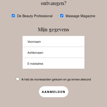
ontvangen?
@
debeautyprofessional
De Beauty Professional
Massage Magazine
Mijn gegevens
Laat meer posts zien
Beauty-Pro.nl
Ik heb de voorwaarden gelezen en ga ermee akkoord
Vacatures
Abonneren
Contact
Privacyverklaring
APP
Copyrights © 2025 Beauty Pro. All Rights Reserved.