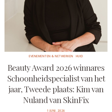
EVENEMENTEN & NETWERKEN
HUID
Beauty Award 2026 winnares
Schoonheidspecialist van het
jaar, Tweede plaats: Kim van
Nuland van SkinFix
POSTED
1 JUNI, 2026