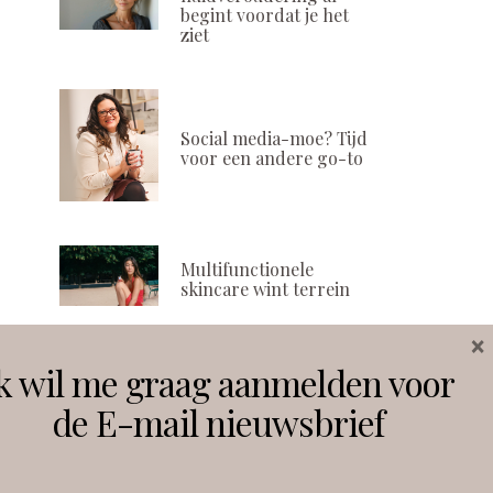
begint voordat je het
ziet
Social media-moe? Tijd
voor een andere go-to
Multifunctionele
skincare wint terrein
×
k wil me graag aanmelden voor
Volg ons
de E-mail nieuwsbrief
Instagram
Facebook