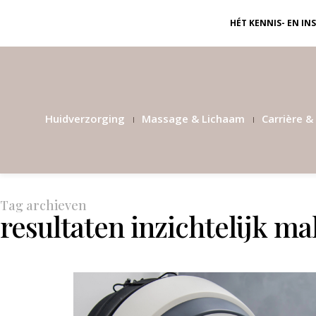
HÉT KENNIS- EN I
Huidverzorging
Massage & Lichaam
Carrière & 
Tag archieven
resultaten inzichtelijk m