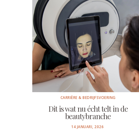
CARRIÈRE & BEDRIJFSVOERING
Dit is wat nu écht telt in de
beautybranche
POSTED
14 JANUARI, 2026
ON