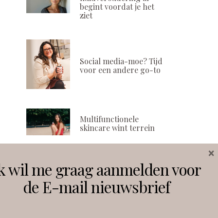
begint voordat je het
ziet
Social media-moe? Tijd
voor een andere go-to
Multifunctionele
skincare wint terrein
×
k wil me graag aanmelden voor
Volg ons
de E-mail nieuwsbrief
Instagram
Facebook