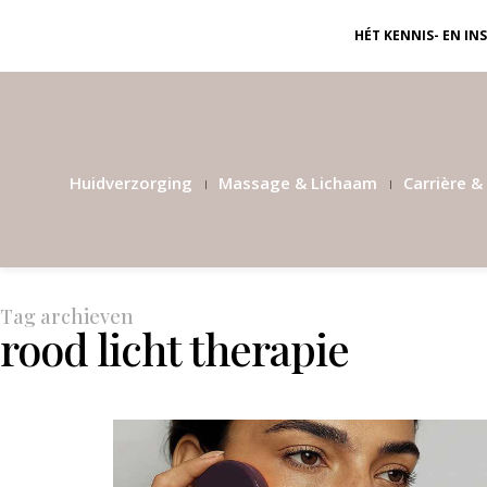
HÉT KENNIS- EN I
Huidverzorging
Massage & Lichaam
Carrière & 
Tag archieven
rood licht therapie