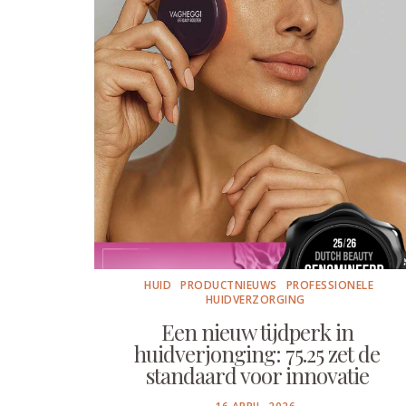
HUID
PRODUCTNIEUWS
PROFESSIONELE
HUIDVERZORGING
Een nieuw tijdperk in
huidverjonging: 75.25 zet de
standaard voor innovatie
POSTED