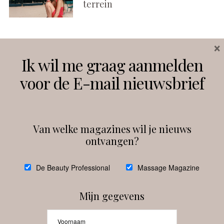
terrein
×
Volg ons
Ik wil me graag aanmelden
voor de E-mail nieuwsbrief
Instagram
Facebook
Van welke magazines wil je nieuws
ontvangen?
@
debeautyprofessional
De Beauty Professional
Massage Magazine
Mijn gegevens