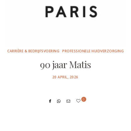
CARRIÈRE & BEDRIJFSVOERING
PROFESSIONELE HUIDVERZORGING
90 jaar Matis
POSTED
20 APRIL, 2026
ON
0