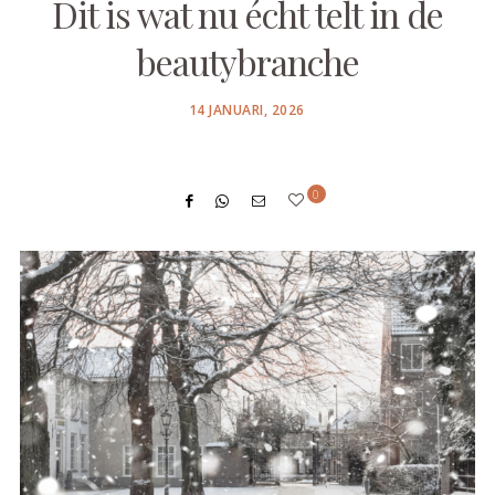
Dit is wat nu écht telt in de
beautybranche
POSTED
14 JANUARI, 2026
ON
0