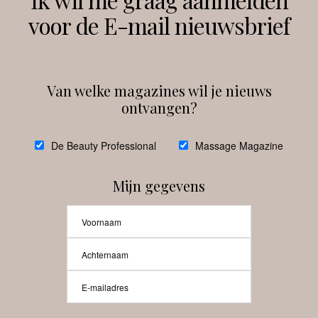
voor de E-mail nieuwsbrief
Instagram
Facebook
Van welke magazines wil je nieuws
ontvangen?
@
debeautyprofessional
De Beauty Professional
Massage Magazine
Mijn gegevens
Laat meer posts zien
Beauty-Pro.nl