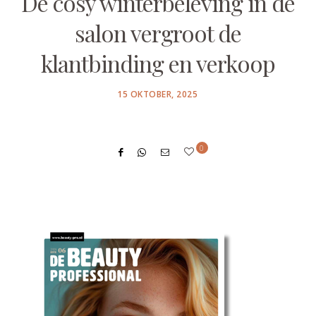
De cosy winterbeleving in de
salon vergroot de
klantbinding en verkoop
POSTED
15 OKTOBER, 2025
ON
0