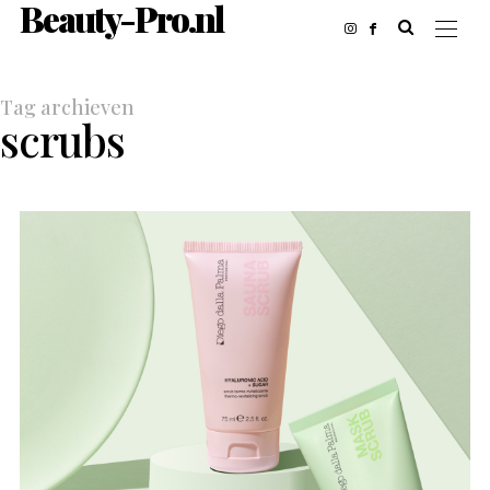
Beauty-Pro.nl
Tag archieven
scrubs