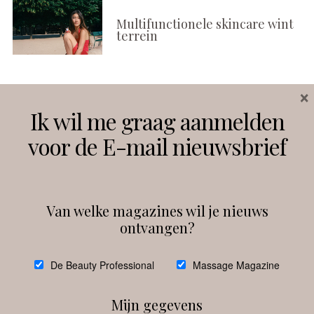
Multifunctionele skincare wint
terrein
×
Volg ons
Ik wil me graag aanmelden
voor de E-mail nieuwsbrief
Instagram
Facebook
Van welke magazines wil je nieuws
ontvangen?
@
debeautyprofessional
De Beauty Professional
Massage Magazine
Mijn gegevens