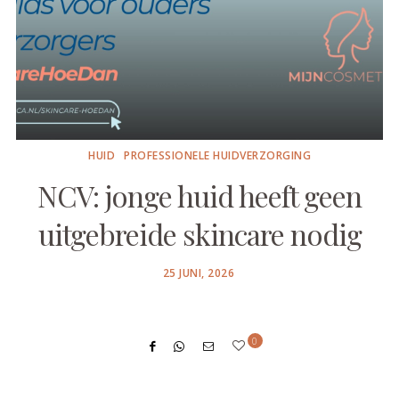
HUID
PROFESSIONELE HUIDVERZORGING
NCV: jonge huid heeft geen
uitgebreide skincare nodig
POSTED
25 JUNI, 2026
ON
0