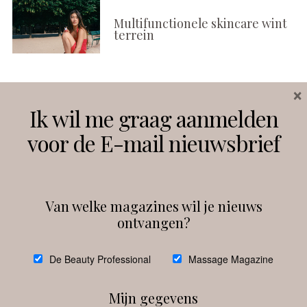
Multifunctionele skincare wint
terrein
×
Volg ons
Ik wil me graag aanmelden
voor de E-mail nieuwsbrief
Instagram
Facebook
Van welke magazines wil je nieuws
ontvangen?
@
debeautyprofessional
De Beauty Professional
Massage Magazine
Mijn gegevens