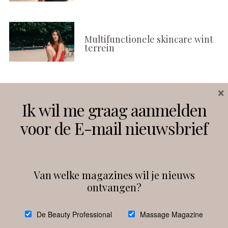
Multifunctionele skincare wint
terrein
×
Volg ons
Ik wil me graag aanmelden
voor de E-mail nieuwsbrief
Instagram
Facebook
Van welke magazines wil je nieuws
ontvangen?
@
debeautyprofessional
De Beauty Professional
Massage Magazine