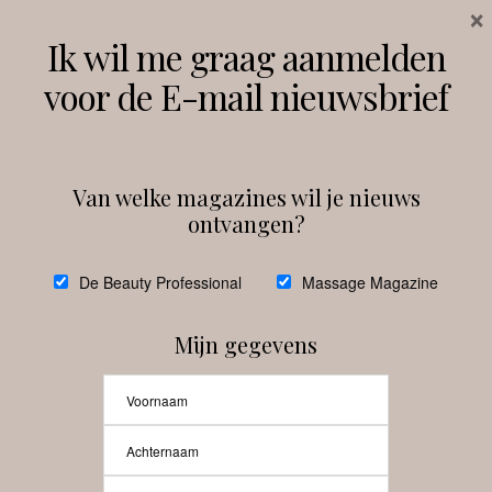
×
Volg ons
Ik wil me graag aanmelden
voor de E-mail nieuwsbrief
Instagram
Facebook
Van welke magazines wil je nieuws
ontvangen?
@
debeautyprofessional
De Beauty Professional
Massage Magazine
Mijn gegevens
Laat meer posts zien