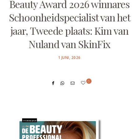
Beauty Award 2026 winnares
Schoonheidspecialist van het
jaar, Tweede plaats: Kim van
Nuland van SkinFix
POSTED
1 JUNI, 2026
ON
0