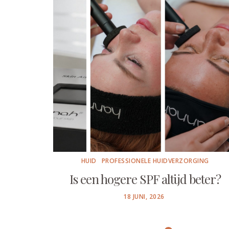
HUID
PROFESSIONELE HUIDVERZORGING
Is een hogere SPF altijd beter?
POSTED
18 JUNI, 2026
ON