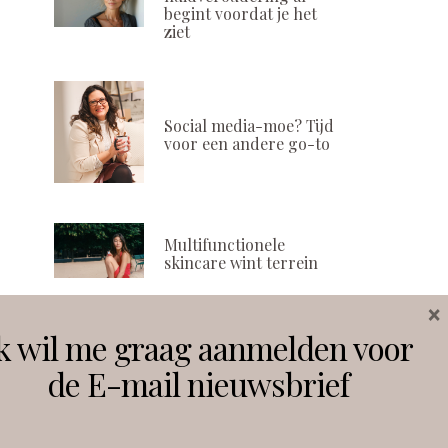
begint voordat je het
ziet
Social media-moe? Tijd
voor een andere go-to
Multifunctionele
skincare wint terrein
×
k wil me graag aanmelden voor
Volg ons
de E-mail nieuwsbrief
Instagram
Facebook