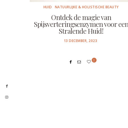
HUID
NATUURLIJKE & HOLISTISCHE BEAUTY
Ontdek de magie van
Spijsverteringsenzymen voor ee
Stralende Huid!
POSTED
13 DECEMBER, 2023
ON
0