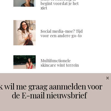
begint voordat je het
ziet
Social media-moe? Tijd
voor een andere go-to
Multifunctionele
skincare wint terrein
×
k wil me graag aanmelden voor
Volg ons
de E-mail nieuwsbrief
Instagram
Facebook