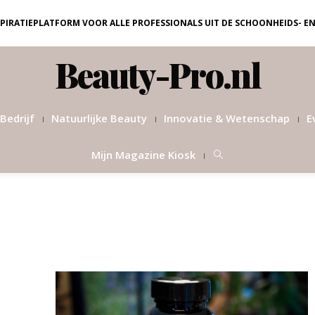
NSPIRATIEPLATFORM VOOR ALLE PROFESSIONALS UIT DE SCHOONHEIDS- E
Beauty-Pro.nl
Bedrijf
Natuurlijke Beauty
Innovatie & Wetenschap
E
Mijn Magazine Kiosk