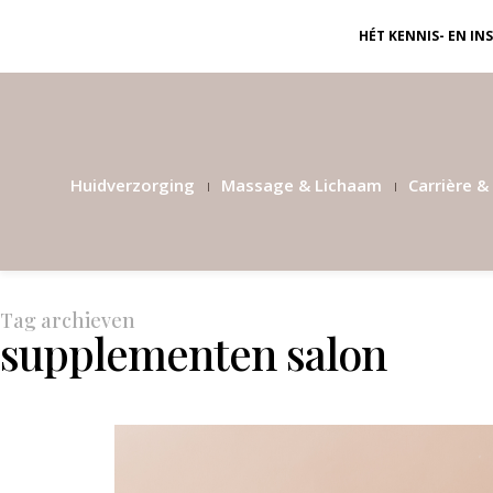
HÉT KENNIS- EN I
Huidverzorging
Massage & Lichaam
Carrière & 
Tag archieven
supplementen salon