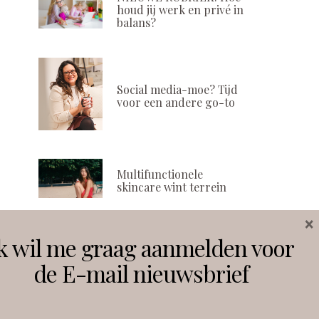
houd jij werk en privé in
balans?
Social media-moe? Tijd
voor een andere go-to
Multifunctionele
skincare wint terrein
×
k wil me graag aanmelden voor
Volg ons
de E-mail nieuwsbrief
Instagram
Facebook