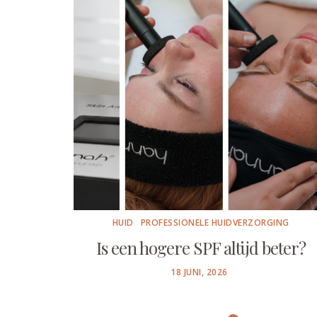
HUID
PROFESSIONELE HUIDVERZORGING
Is een hogere SPF altijd beter?
POSTED
18 JUNI, 2026
ON