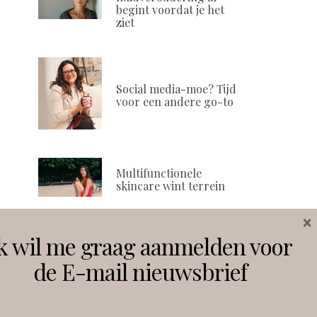
begint voordat je het
ziet
Social media-moe? Tijd
voor een andere go-to
Multifunctionele
skincare wint terrein
×
k wil me graag aanmelden voor
Volg ons
de E-mail nieuwsbrief
Instagram
Facebook