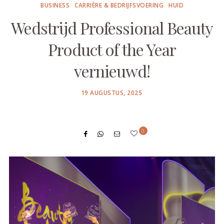
BUSINESS
CARRIÈRE & BEDRIJFSVOERING
HUID
Wedstrijd Professional Beauty
Product of the Year
vernieuwd!
POSTED
19 AUGUSTUS, 2025
ON
0