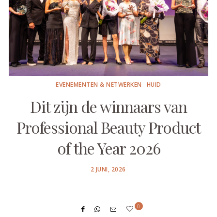
EVENEMENTEN & NETWERKEN
HUID
Dit zijn de winnaars van
Professional Beauty Product
of the Year 2026
POSTED
2 JUNI, 2026
ON
0