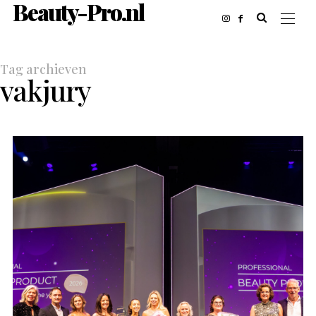
Beauty-Pro.nl
Tag archieven
vakjury