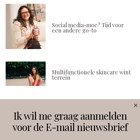
Social media-moe? Tijd voor
een andere go-to
Multifunctionele skincare wint
terrein
×
Volg ons
Ik wil me graag aanmelden
voor de E-mail nieuwsbrief
Instagram
Facebook