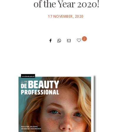
of the Year 2020!
POSTED
17 NOVEMBER, 2020
ON
2