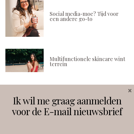
Social media-moe? Tijd voor
een andere go-to
Multifunctionele skincare wint
terrein
×
Volg ons
Ik wil me graag aanmelden
voor de E-mail nieuwsbrief
Instagram
Facebook