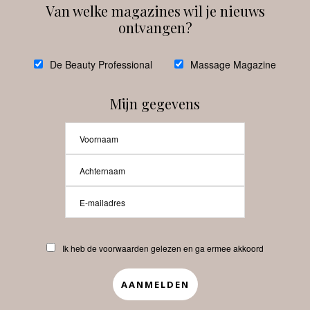
Van welke magazines wil je nieuws
ontvangen?
@
debeautyprofessional
De Beauty Professional
Massage Magazine
Mijn gegevens
Laat meer posts zien
Beauty-Pro.nl
Ik heb de voorwaarden gelezen en ga ermee akkoord
Vacatures
Abonneren
Contact
Privacyverklaring
APP
Copyrights © 2025 Beauty Pro. All Rights Reserved.