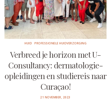
HUID
PROFESSIONELE HUIDVERZORGING
Verbreed je horizon met U-
Consultancy: dermatologie-
opleidingen en studiereis naar
Curaçao!
POSTED
21 NOVEMBER, 2023
ON