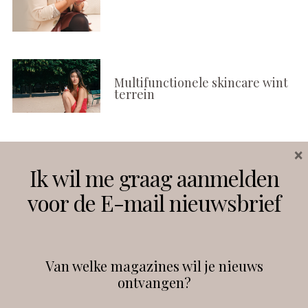
Multifunctionele skincare wint
terrein
×
Volg ons
Ik wil me graag aanmelden
voor de E-mail nieuwsbrief
Instagram
Facebook
Van welke magazines wil je nieuws
ontvangen?
@
debeautyprofessional