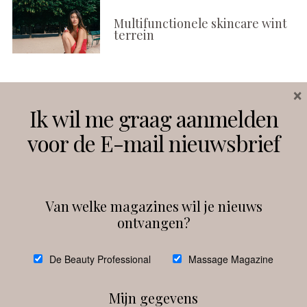
Multifunctionele skincare wint
terrein
×
Volg ons
Ik wil me graag aanmelden
voor de E-mail nieuwsbrief
Instagram
Facebook
Van welke magazines wil je nieuws
ontvangen?
@
debeautyprofessional
De Beauty Professional
Massage Magazine
Mijn gegevens