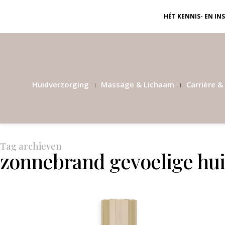
HÉT KENNIS- EN I
Huidverzorging
Massage & Lichaam
Carrière & 
Tag archieven
zonnebrand gevoelige hu