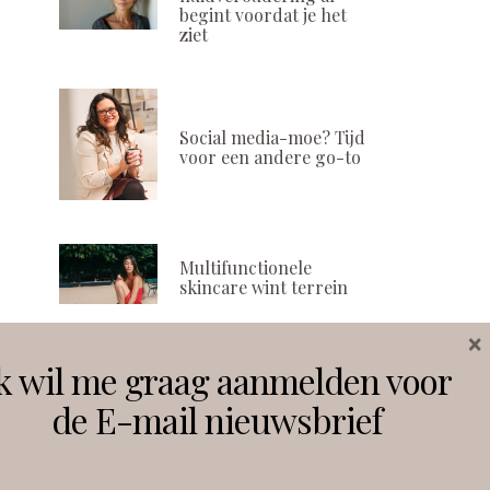
begint voordat je het
ziet
Social media-moe? Tijd
voor een andere go-to
Multifunctionele
skincare wint terrein
×
k wil me graag aanmelden voor
Volg ons
de E-mail nieuwsbrief
Instagram
Facebook