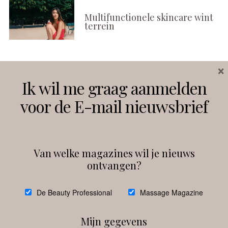
Multifunctionele skincare wint
terrein
×
Volg ons
Ik wil me graag aanmelden
voor de E-mail nieuwsbrief
Instagram
Facebook
Van welke magazines wil je nieuws
ontvangen?
@
debeautyprofessional
De Beauty Professional
Massage Magazine
Mijn gegevens