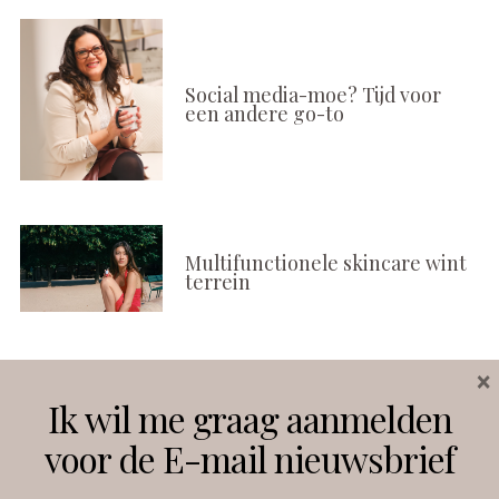
Social media-moe? Tijd voor
een andere go-to
Multifunctionele skincare wint
terrein
×
Volg ons
Ik wil me graag aanmelden
voor de E-mail nieuwsbrief
Instagram
Facebook