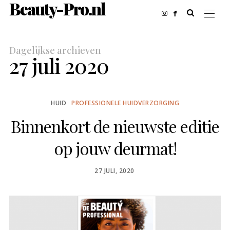
Beauty-Pro.nl
Dagelijkse archieven
27 juli 2020
HUID
PROFESSIONELE HUIDVERZORGING
Binnenkort de nieuwste editie
op jouw deurmat!
POSTED
27 JULI, 2020
ON