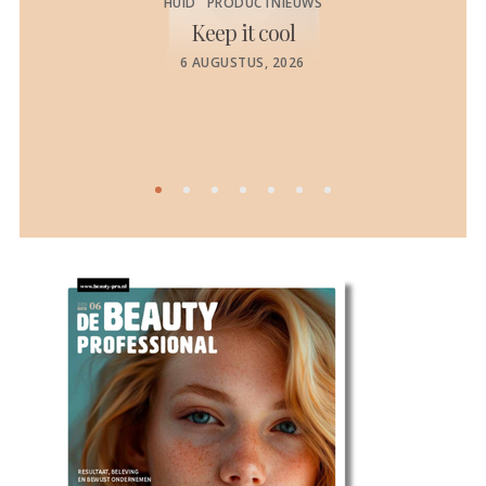
HUID
PRODUCTNIEUWS
Keep it cool
de
POSTED
6 AUGUSTUS, 2026
ON