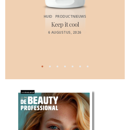
HUID
PRODUCTNIEUWS
Keep it cool
de
POSTED
6 AUGUSTUS, 2026
ON