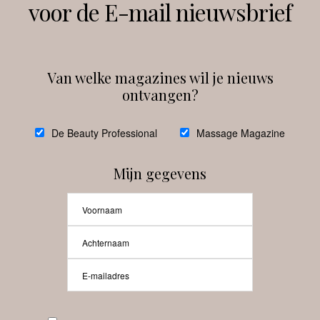
voor de E-mail nieuwsbrief
Instagram
Facebook
Van welke magazines wil je nieuws
ontvangen?
@
debeautyprofessional
De Beauty Professional
Massage Magazine
Mijn gegevens
Laat meer posts zien
Beauty-Pro.nl