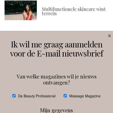
Multifunctionele skincare wint
terrein
×
Volg ons
Ik wil me graag aanmelden
voor de E-mail nieuwsbrief
Instagram
Facebook
Van welke magazines wil je nieuws
ontvangen?
@
debeautyprofessional
De Beauty Professional
Massage Magazine
Mijn gegevens