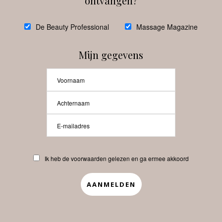
ontvangen?
@
debeautyprofessional
De Beauty Professional
Massage Magazine
Mijn gegevens
Laat meer posts zien
Beauty-Pro.nl
Ik heb de voorwaarden gelezen en ga ermee akkoord
Vacatures
Abonneren
Contact
Privacyverklaring
APP
Copyrights © 2025 Beauty Pro. All Rights Reserved.