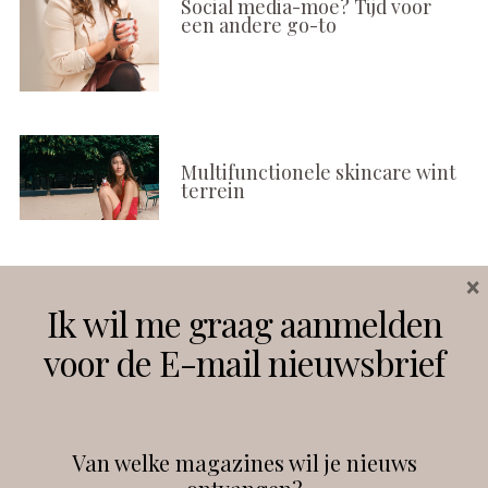
Social media-moe? Tijd voor
een andere go-to
Multifunctionele skincare wint
terrein
×
Volg ons
Ik wil me graag aanmelden
voor de E-mail nieuwsbrief
Instagram
Facebook
Van welke magazines wil je nieuws