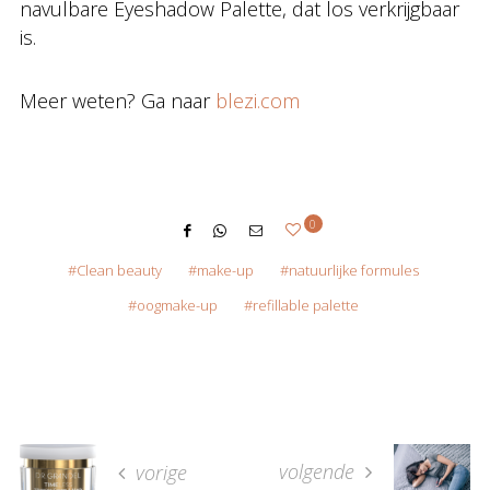
navulbare Eyeshadow Palette, dat los verkrijgbaar
is.
Meer weten? Ga naar
blezi.com
0
Clean beauty
make-up
natuurlijke formules
oogmake-up
refillable palette
volgende
vorige