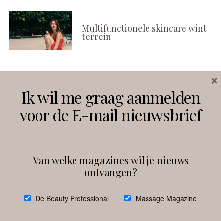
Multifunctionele skincare wint
terrein
×
Volg ons
Ik wil me graag aanmelden
voor de E-mail nieuwsbrief
Instagram
Facebook
Van welke magazines wil je nieuws
ontvangen?
@
debeautyprofessional
De Beauty Professional
Massage Magazine