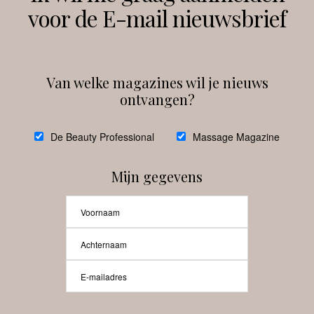
voor de E-mail nieuwsbrief
Instagram
Facebook
Van welke magazines wil je nieuws
ontvangen?
@
debeautyprofessional
De Beauty Professional
Massage Magazine
Mijn gegevens
Laat meer posts zien
Beauty-Pro.nl