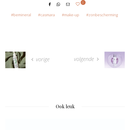
0
bemineral
casmara
make-up
zonbescherming
volgende
vorige
Ook leuk