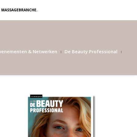
N MASSAGEBRANCHE.
venementen & Netwerken
De Beauty Professional