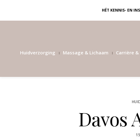
HÉT KENNIS- EN I
Huidverzorging
Massage & Lichaam
Carrière & 
HUI
Davos A
P
1
O