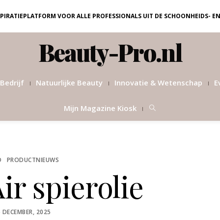
NSPIRATIEPLATFORM VOOR ALLE PROFESSIONALS UIT DE SCHOONHEIDS- E
Beauty-Pro.nl
Bedrijf
Natuurlijke Beauty
Innovatie & Wetenschap
E
Mijn Magazine Kiosk
D
PRODUCTNIEUWS
ir spierolie
OSTED
5 DECEMBER, 2025
N