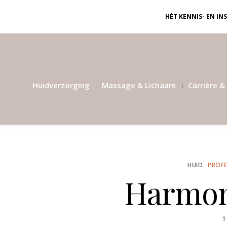
HÉT KENNIS- EN I
Huidverzorging
Massage & Lichaam
Carrière & 
HUID
PROFE
Harmon
P
1
O