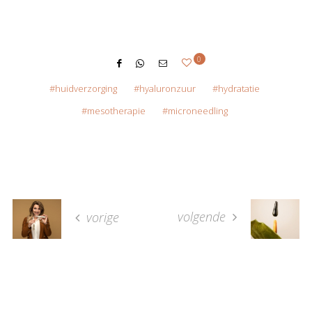
0
huidverzorging
hyaluronzuur
hydratatie
mesotherapie
microneedling
volgende
vorige