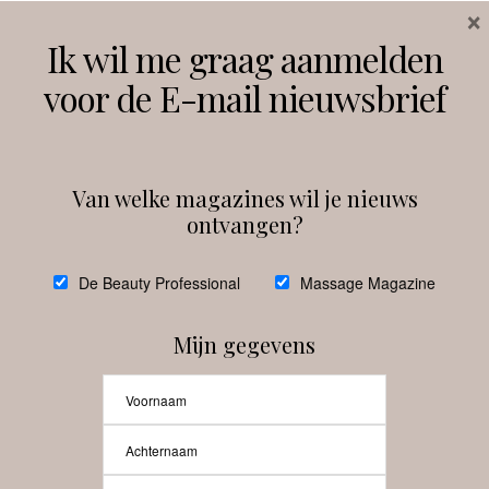
×
Volg ons
Ik wil me graag aanmelden
voor de E-mail nieuwsbrief
Instagram
Facebook
Van welke magazines wil je nieuws
ontvangen?
@
debeautyprofessional
De Beauty Professional
Massage Magazine
Mijn gegevens
Laat meer posts zien