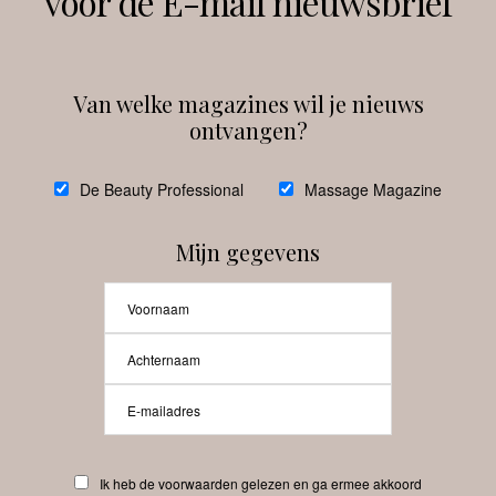
voor de E-mail nieuwsbrief
Instagram
Facebook
Van welke magazines wil je nieuws
ontvangen?
@
debeautyprofessional
De Beauty Professional
Massage Magazine
Mijn gegevens
Laat meer posts zien
Beauty-Pro.nl
Ik heb de voorwaarden gelezen en ga ermee akkoord