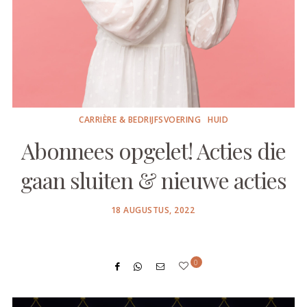
CARRIÈRE & BEDRIJFSVOERING
HUID
Abonnees opgelet! Acties die
gaan sluiten & nieuwe acties
POSTED
18 AUGUSTUS, 2022
ON
0