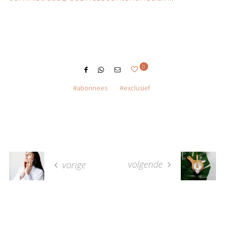
0
abonnees
exclusief
volgende
vorige