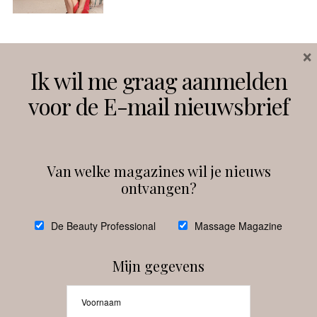
×
Volg ons
Ik wil me graag aanmelden
voor de E-mail nieuwsbrief
Instagram
Facebook
Van welke magazines wil je nieuws
ontvangen?
@
debeautyprofessional
De Beauty Professional
Massage Magazine
Mijn gegevens