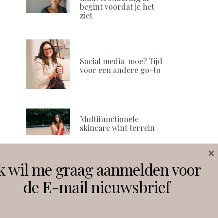
begint voordat je het
ziet
Social media-moe? Tijd
voor een andere go-to
Multifunctionele
skincare wint terrein
×
k wil me graag aanmelden voor
Volg ons
de E-mail nieuwsbrief
Instagram
Facebook