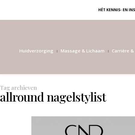
HÉT KENNIS- EN I
Huidverzorging
Massage & Lichaam
Carrière & 
Tag archieven
allround nagelstylist